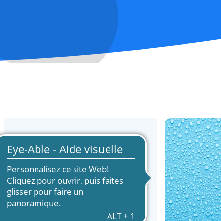
04.08.2026
Combien de protéines
faut-il manger par jour
selon son âge ?