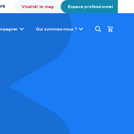
Vitalité! le mag
Espace professionnel
FR
mpagner
Qui sommes-nous ?
E