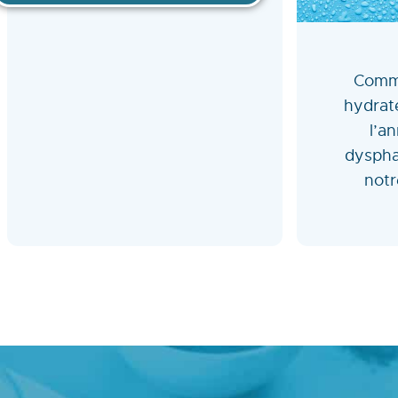
Comme
hydrat
l’a
dyspha
notr