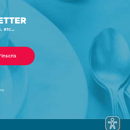
ETTER
s, etc…
ns.