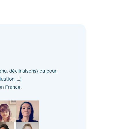
enu, déclinaisons) ou pour
luation, …)
 en France.