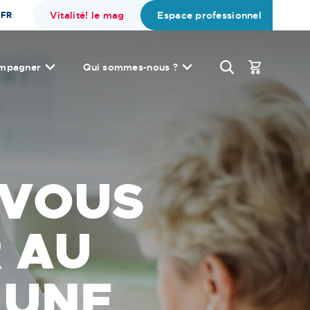
Vitalité! le mag
Espace professionnel
FR
mpagner
Qui sommes-nous ?
 VOUS
 AU
 UNE