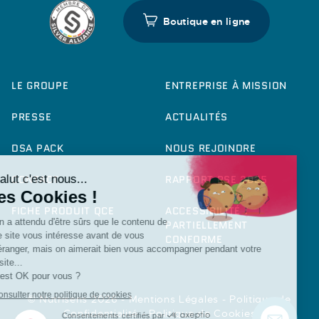
Boutique en ligne
LE GROUPE
ENTREPRISE À MISSION
PRESSE
ACTUALITÉS
DSA PACK
NOUS REJOINDRE
CONTACT
RAPPORT RSE 2025
FICHE PRODUIT QCE
ACCESSIBILITÉ :
PARTIELLEMENT
CONFORME
© Nutrisens 2026 -
Mentions Légales
-
Politique de
Confidentialité
-
Politique de Cookies