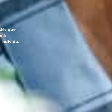
adés que
e à
 individu.