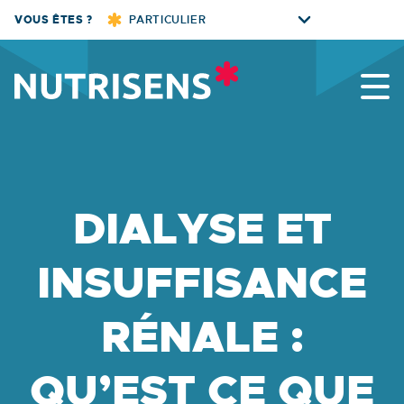
Skip
VOUS ÊTES ?
PARTICULIER
to
content
Nutrisens
DIALYSE ET
INSUFFISANCE
RÉNALE :
QU’EST CE QUE