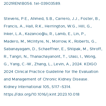
2021REN1B056. tel-03903589.
Stevens, P.E., Ahmed, S.B., Carrero, J.J., Foster, B.,
Francis, A., Hall, R.K., Herrington, W.G., Hill, G.,
Inker, L.A., Kazancıoğlu, R., Lamb, E., Lin, P.,
Madero, M., McIntyre, N., Morrow, K., Roberts, G.,
Sabanayagam, D., Schaeffner, E., Shlipak, M., Shroff,
R., Tangri, N., Thanachayanont, T., Ulasi, I., Wong,
G., Yang, C.-W., Zhang, L., Levin, A., 2024. KDIGO
2024 Clinical Practice Guideline for the Evaluation
and Management of Chronic Kidney Disease.
Kidney International 105, S117–S314.
https://doi.org/10.1016/j.kint.2023.10.018