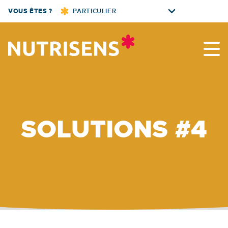
Skip
VOUS ÊTES ?
PARTICULIER
to
content
Nutrisens
SOLUTIONS #4