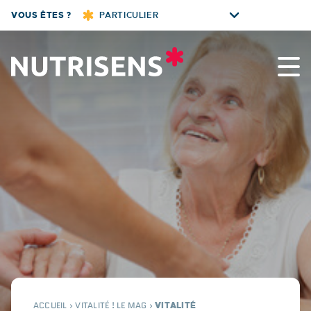
Skip
VOUS ÊTES ?
PARTICULIER
to
content
Nutrisens
ACCUEIL
›
VITALITÉ ! LE MAG
›
VITALITÉ