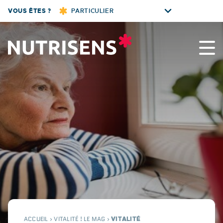
Skip
VOUS ÊTES ?
PARTICULIER
to
content
Nutrisens
ACCUEIL
›
VITALITÉ ! LE MAG
›
VITALITÉ