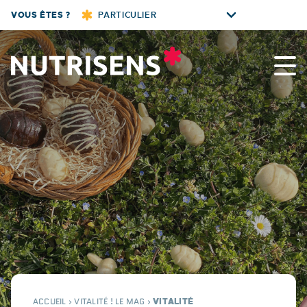
Skip
VOUS ÊTES ?
PARTICULIER
to
content
Nutrisens
ACCUEIL
›
VITALITÉ ! LE MAG
›
VITALITÉ