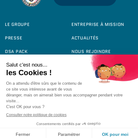
LE GROUPE
ENTREPRISE À MISSION
PRESSE
ACTUALITÉS
DSA PACK
NOUS REJOINDRE
CONTACT
RAPPORT RSE 2025
FICHE PRODUIT QCE
ACCESSIBILITÉ :
PARTIELLEMENT
CONFORME
© Nutrisens 2026 -
Mentions Légales
-
Politique de
Confidentialité
-
Politique de Cookies