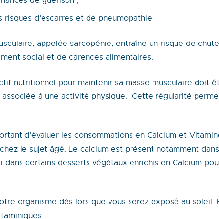
hances de guérison ;
 risques d’escarres et de pneumopathie.
musculaire, appelée sarcopénie, entraîne un risque de chute
ement social et de carences alimentaires.
ectif nutritionnel pour maintenir sa masse musculaire doit 
r associée à une activité physique. Cette régularité perme
portant d’évaluer les consommations en Calcium et Vitamine
hez le sujet âgé. Le calcium est présent notamment dans les
si dans certains desserts végétaux enrichis en Calcium p
otre organisme dès lors que vous serez exposé au soleil. E
itaminiques.