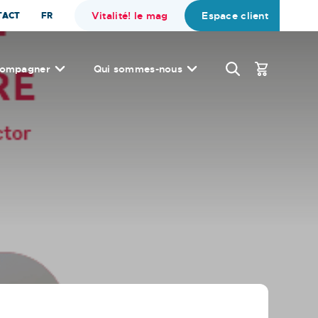
Vitalité! le mag
Espace client
TACT
FR
compagner
Qui sommes-nous