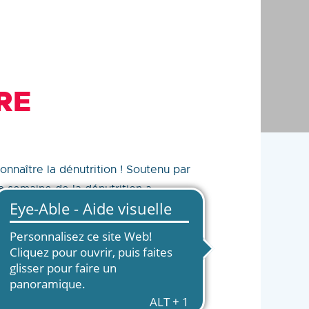
RE
nnaître la dénutrition ! Soutenu par
la semaine de la dénutrition a
st consommé) et les besoins (ce qui
nt les causes peuvent être
 Les besoins à l’inverse sont
infection, inflammation, maladie