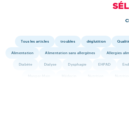
SÉ
C
Tous les articles
troubles
déglutition
Qualit
Alimentation
Alimentation sans allergènes
Allergies ali
Diabète
Dialyse
Dysphagie
EHPAD
End
Manger-Main
Médecin
Nutrition
Nutritio
Rece