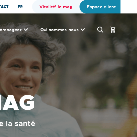
Vitalité! le mag
Espace client
TACT
FR
compagner
Qui sommes-nous
MAG
e la santé