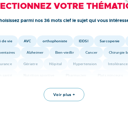
LECTIONNEZ VOTRE THÉMATI
hoisissez parmi nos 36 mots clef le sujet qui vous intéresse
é de vie
AVC
orthophoniste
IDDSI
Sarcopenie
mentaires
Alzheimer
Bien-vieillir
Cancer
Chirurgie b
urance
Gériatre
Hôpital
Hypertension
Intolérance
n santé
Nutrition sportive
Pharmacien
Plats minceurs
ttes de cuisine - Nutrition
Restauration
Sport
Sport et 
Voir plus +