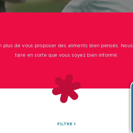
n plus de vous proposer des aliments bien pensés. Nous 
faire en sorte que vous soyez bien informé.
FILTRE 1