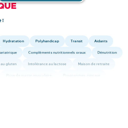
QUE
 !
Hydratation
Polyhandicap
Transit
Aidants
ariatrique
Compléments nutritionnels oraux
Dénutrition
 au gluten
Intolérance au lactose
Maison de retraite
Prise de masse musculaire
Programmes minceur
santé