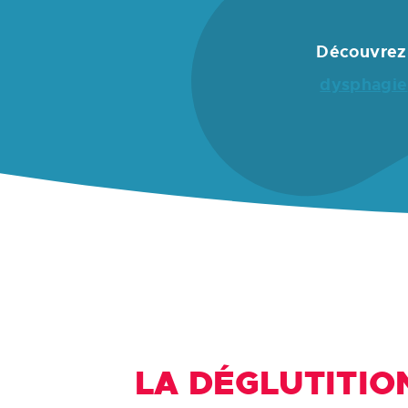
Découvrez 
dysphagie
LA DÉGLUTITION