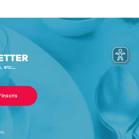
ETTER
s, etc…
ns.