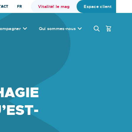
Vitalité! le mag
Espace client
TACT
FR
compagner
Qui sommes-nous
HAGIE
’EST-