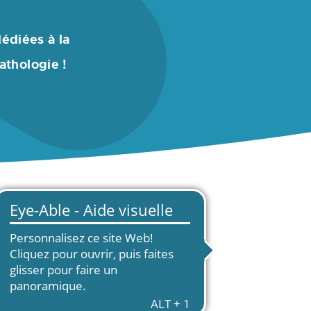
édiées à la
athologie !
T ?