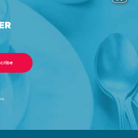
ER
ns.